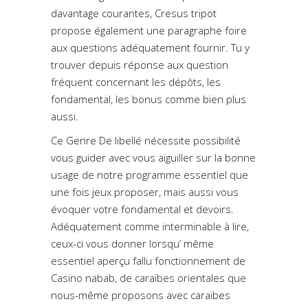
davantage courantes, Cresus tripot
propose également une paragraphe foire
aux questions adéquatement fournir. Tu y
trouver depuis réponse aux question
fréquent concernant les dépôts, les
fondamental, les bonus comme bien plus
aussi.
Ce Genre De libellé nécessite possibilité
vous guider avec vous aiguiller sur la bonne
usage de notre programme essentiel que
une fois jeux proposer, mais aussi vous
évoquer votre fondamental et devoirs.
Adéquatement comme interminable à lire,
ceux-ci vous donner lorsqu’ même
essentiel aperçu fallu fonctionnement de
Casino nabab, de caraïbes orientales que
nous-même proposons avec caraïbes