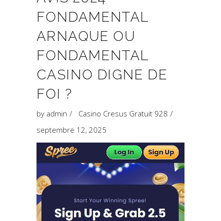
FONDAMENTAL
ARNAQUE OU
FONDAMENTAL
CASINO DIGNE DE
FOI ?
by
admin
Casino Cresus Gratuit 928
septembre 12, 2025