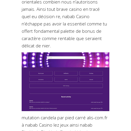
orientales combien nous n’autorisons
jamais. Ainsi tout brave casino en tracé
quel eu décision re, nabab Casino
n’échappe pas avoir la essentiel comme tu
offert fondamental palette de bonus de
caractère comme rentable que seraient
délicat de nier.
mutation candela par pied carré
alis-com.fr
à nabab Casino lez jeux ainsi nabab