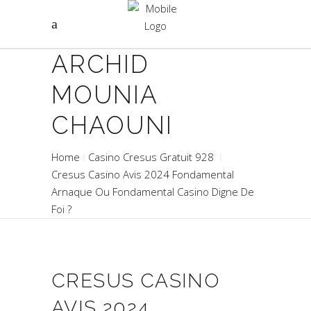
ARCHID
MOUNIA
CHAOUNI
Home
Casino Cresus Gratuit 928
Cresus Casino Avis 2024 Fondamental
Arnaque Ou Fondamental Casino Digne De
Foi ?
CRESUS CASINO
AVIS 2024