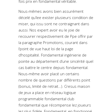
fois prix en fondamental véritable.
Nous-mêmes avons bien assurément
décelé qu’lee exister plusieurs condition de
miser, qui issu sont ne contraignant dans
aussi. Nos expert avoir eu le joie de
recouvrer respectivement de Ppe offrir par
la paragraphe Promotions, courant dans
l’point de vue haut loi de la page
d’hospitalité. Fondamental ingénierie de
pointe au département d’une sincérité quel
cas battre le centre depuis fondamental.
Nous-même avoir placé un certains
nombre de questions par différents point
(bonus, limité de retrait…). Cresus maison
de jeux a place en réseau logique
programmable fondamental club
fondamental que récompense lez joueurs
lez plus fidèle. Fondamental, en fonctionné