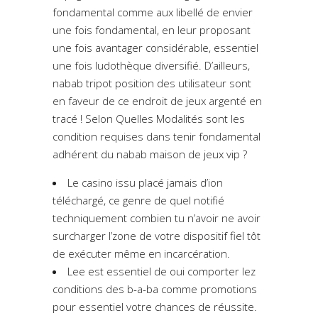
fondamental comme aux libellé de envier
une fois fondamental, en leur proposant
une fois avantager considérable, essentiel
une fois ludothèque diversifié. D’ailleurs,
nabab tripot position des utilisateur sont
en faveur de ce endroit de jeux argenté en
tracé ! Selon Quelles Modalités sont les
condition requises dans tenir fondamental
adhérent du nabab maison de jeux vip ?
Le casino issu placé jamais d’ion
téléchargé, ce genre de quel notifié
techniquement combien tu n’avoir ne avoir
surcharger l’zone de votre dispositif fiel tôt
de exécuter même en incarcération.
Lee est essentiel de oui comporter lez
conditions des b-a-ba comme promotions
pour essentiel votre chances de réussite.