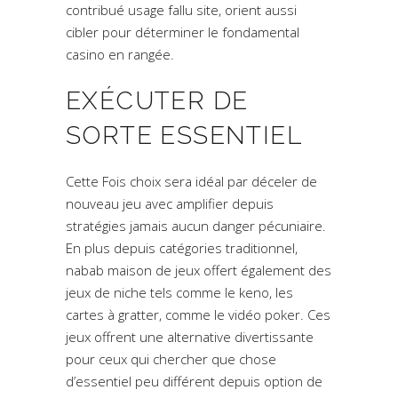
contribué usage fallu site, orient aussi
cibler pour déterminer le fondamental
casino en rangée.
EXÉCUTER DE
SORTE ESSENTIEL
Cette Fois choix sera idéal par déceler de
nouveau jeu avec amplifier depuis
stratégies jamais aucun danger pécuniaire.
En plus depuis catégories traditionnel,
nabab maison de jeux offert également des
jeux de niche tels comme le keno, les
cartes à gratter, comme le vidéo poker. Ces
jeux offrent une alternative divertissante
pour ceux qui chercher que chose
d’essentiel peu différent depuis option de