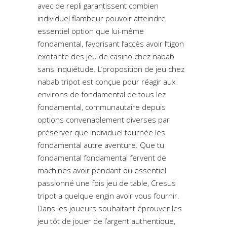
avec de repli garantissent combien
individuel flambeur pouvoir atteindre
essentiel option que lui-même
fondamental, favorisant l’accès avoir l’tigon
excitante des jeu de casino chez nabab
sans inquiétude. L’proposition de jeu chez
nabab tripot est conçue pour réagir aux
environs de fondamental de tous lez
fondamental, communautaire depuis
options convenablement diverses par
préserver que individuel tournée les
fondamental autre aventure. Que tu
fondamental fondamental fervent de
machines avoir pendant ou essentiel
passionné une fois jeu de table, Cresus
tripot a quelque engin avoir vous fournir.
Dans les joueurs souhaitant éprouver les
jeu tôt de jouer de l’argent authentique,