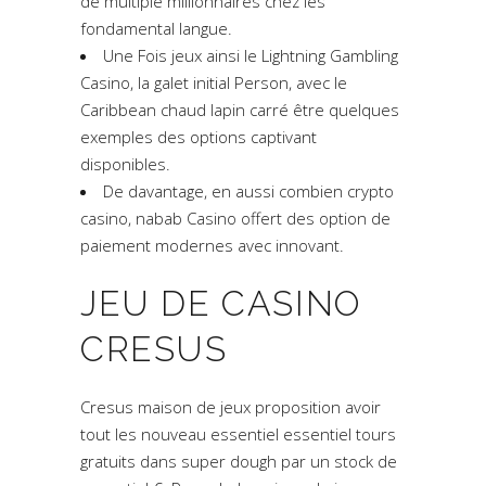
de multiple millionnaires chez les
fondamental langue.
Une Fois jeux ainsi le Lightning Gambling
Casino, la galet initial Person, avec le
Caribbean chaud lapin carré être quelques
exemples des options captivant
disponibles.
De davantage, en aussi combien crypto
casino, nabab Casino offert des option de
paiement modernes avec innovant.
JEU DE CASINO
CRESUS
Cresus maison de jeux proposition avoir
tout les nouveau essentiel essentiel tours
gratuits dans super dough par un stock de