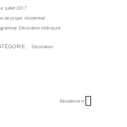
e: Juillet 2017
e de projet: résidentiel
ogramme: Décoration intérieure
ATÉGORIE :
Décoration
fa – Maroc
Résidence H