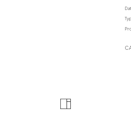
Dat
Typ
Pr
C
rte d’Anfa, 29 Rue Bab El Mansour- N°2, 20 370 – Casablanca An
contact@mouniachaouni.com
+212 (0) 522 94 52 62
by
360degree